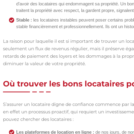
d’avoir des locataires qui endommagent sa propriété. Un bon lo
traitent la propriété avec respect, la gardent propre, signa
Stable :
les locataires instables peuvent poser certains prob
stable financièrement et professionnellement. Ils ont un histo
La raison pour laquelle il est si important de trouver un loca
seulement un flux de revenus régulier, mais il préserve ég
retards de paiement des loyers et les dommages à la propr
diminuer la valeur de votre propriété.
Où trouver les bons locataires p
S’assurer un locataire digne de confiance commence par la 
en effet un processus proactif, qui requiert un investissem
pouvez chercher des locataires :
Les plateformes de location en ligne :
de nos jours, de no