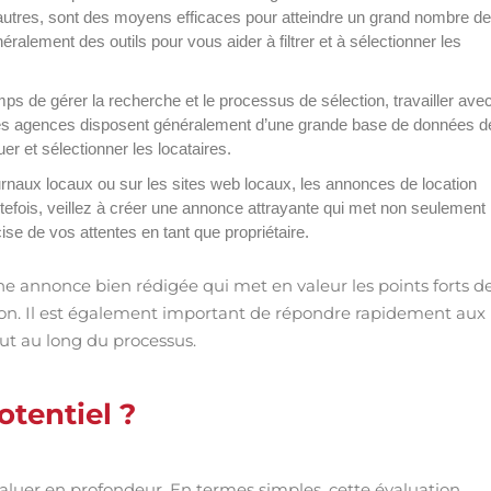
utres, sont des moyens efficaces pour atteindre un grand nombre de
ralement des outils pour vous aider à filtrer et à sélectionner les
ps de gérer la recherche et le processus de sélection, travailler ave
 Ces agences disposent généralement d’une grande base de données d
er et sélectionner les locataires.
urnaux locaux ou sur les sites web locaux, les annonces de location
utefois, veillez à créer une annonce attrayante qui met non seulement
ise de vos attentes en tant que propriétaire.
une annonce bien rédigée qui met en valeur les points forts d
ation. Il est également important de répondre rapidement aux
out au long du processus.
tentiel ?
valuer en profondeur. En termes simples, cette évaluation