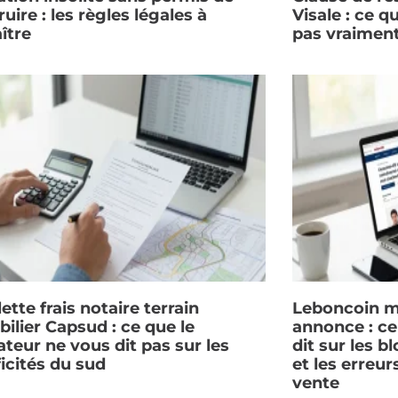
uire : les règles légales à
Visale : ce q
ître
pas vraimen
ette frais notaire terrain
Leboncoin m
ilier Capsud : ce que le
annonce : c
ateur ne vous dit pas sur les
dit sur les b
ficités du sud
et les erreur
vente