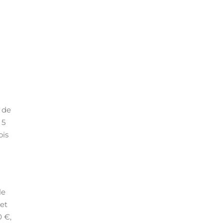
 de
 5
ois
le
 et
0 €,