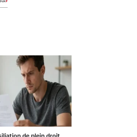
ieux
iliation de plein droit