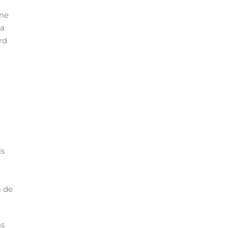
une
la
rd
is
a de
ns