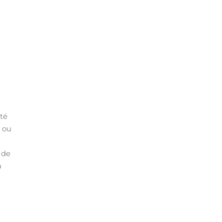
té
, ou
 de
a