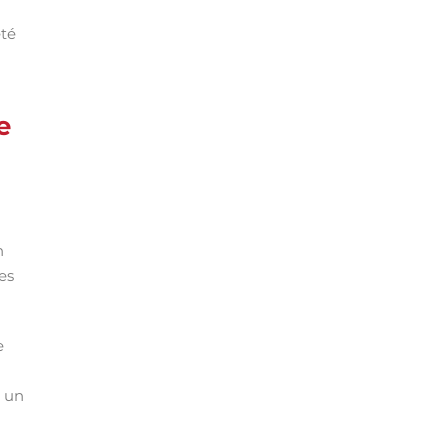
été
e
n
es
e
s un