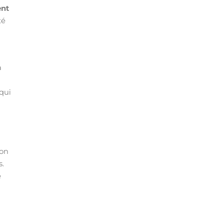
ent
té
a
 qui
ion
s.
e