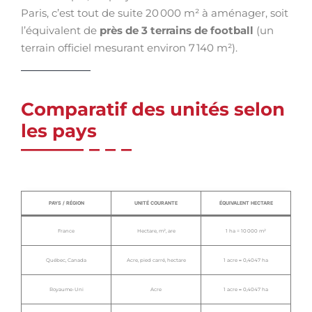
Paris, c’est tout de suite 20 000 m² à aménager, soit
l’équivalent de
près de 3 terrains de football
(un
terrain officiel mesurant environ 7 140 m²).
Comparatif des unités selon
les pays
PAYS / RÉGION
UNITÉ COURANTE
ÉQUIVALENT HECTARE
France
Hectare, m², are
1 ha = 10 000 m²
Québec, Canada
Acre, pied carré, hectare
1 acre ≈ 0,4047 ha
Royaume-Uni
Acre
1 acre ≈ 0,4047 ha