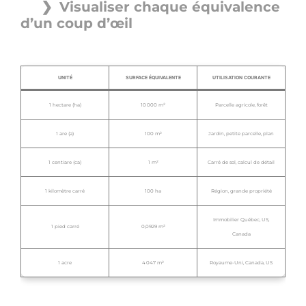
Visualiser chaque équivalence
d’un coup d’œil
UNITÉ
SURFACE ÉQUIVALENTE
UTILISATION COURANTE
1 hectare (ha)
10 000 m²
Parcelle agricole, forêt
1 are (a)
100 m²
Jardin, petite parcelle, plan
1 centiare (ca)
1 m²
Carré de sol, calcul de détail
1 kilomètre carré
100 ha
Région, grande propriété
Immobilier Québec, US,
1 pied carré
0,0929 m²
Canada
1 acre
4 047 m²
Royaume-Uni, Canada, US