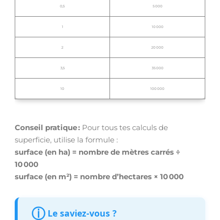
0,5
5 000
1
10 000
2
20 000
3,5
35 000
10
100 000
Conseil pratique :
Pour tous tes calculs de
superficie, utilise la formule :
surface (en ha) = nombre de mètres carrés ÷
10 000
surface (en m²) = nombre d’hectares × 10 000
ⓘ
Le saviez-vous ?