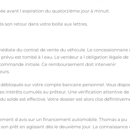
ée avant l expiration du quatorzième jour à minuit.
ès son retour dans votre boîte aux lettres.
médiate du contrat de vente du véhicule. Le concessionnaire
 prévu est tombé à l eau. Le vendeur a l obligation légale de
a commande initiale. Ce remboursement doit intervenir
eurs.
té débloqués sur votre compte bancaire personnel. Vous dispo
es intérêts cumulés au prêteur. Une vérification attentive de
u solde est effective. Votre dossier est alors clos définitivem
angement d avis sur un financement automobile. Thomas a pu
e son prêt en agissant dès le deuxième jour. La connaissance