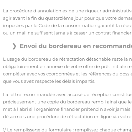
La procédure d annulation exige une rigueur administrati
agir avant la fin du quatorzième jour pour que votre dema
imposées par le Code de la consommation garantit la réu
ou un mail ne suffisent jamais à casser un contrat financier o
Envoi du bordereau en recommand
L usage du bordereau de rétractation détachable reste la m
obligatoirement en annexe de votre offre de prêt initiale 
compléter avec vos coordonnées et les références du dossier
que vous avez respecté les délais impartis.
La lettre recommandée avec accusé de réception constitue v
précieusement une copie du bordereau rempli ainsi que le r
met à l abri si l organisme financier prétend n avoir jama
désormais une procédure de rétractation en ligne via votre 
1/ Le remplissage du formulaire : remplissez chaque champ 