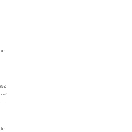
 ne
sez
 vos
ent
 de