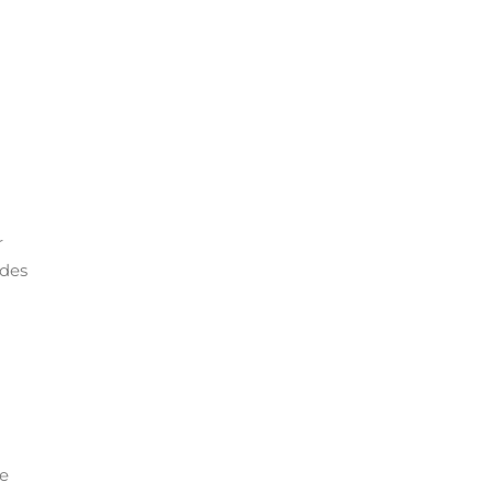
r
 des
de