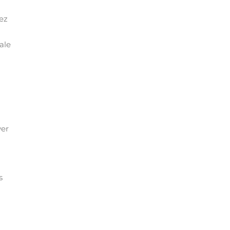
ez
ale
ver
s