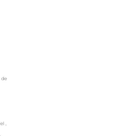
s de
l ,