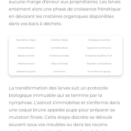
aucune marge d’erreur aux propriétaires. Les larves
entament alors une phase de croissance frénétique
en dévorant les matières organiques disponibles
dans vos bacs à déchets.
Paramètre critique
Condition idéale
Conséquence directe
Vitesse d’éclosion
Humidité élevée
Apparition en 8 heures
Besoins nutritifs
Protéines animales
Croissance doublée en 12h
Mobilité larvaire
Obscurité totale
Migration vers les fentes
Résistance pupale
Zone sèche
Survie face aux sprays
La transformation des larves suit un protocole
biologique immuable qui se termine par la
nymphose. L’asticot s’immobilise et s’enferme dans
une coque brune appelée pupe pour préparer sa
mutation finale. Cette étape discrète se déroule
souvent sous vos meubles ou dans les recoins