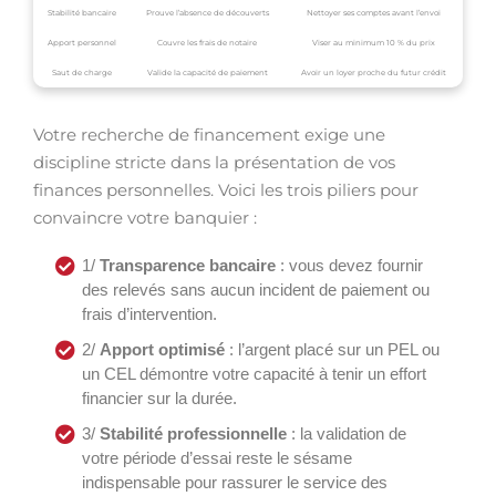
Stabilité bancaire
Prouve l’absence de découverts
Nettoyer ses comptes avant l’envoi
Apport personnel
Couvre les frais de notaire
Viser au minimum 10 % du prix
Saut de charge
Valide la capacité de paiement
Avoir un loyer proche du futur crédit
Votre recherche de financement exige une
discipline stricte dans la présentation de vos
finances personnelles. Voici les trois piliers pour
convaincre votre banquier :
1/
Transparence bancaire
: vous devez fournir
des relevés sans aucun incident de paiement ou
frais d’intervention.
2/
Apport optimisé
: l’argent placé sur un PEL ou
un CEL démontre votre capacité à tenir un effort
financier sur la durée.
3/
Stabilité professionnelle
: la validation de
votre période d’essai reste le sésame
indispensable pour rassurer le service des