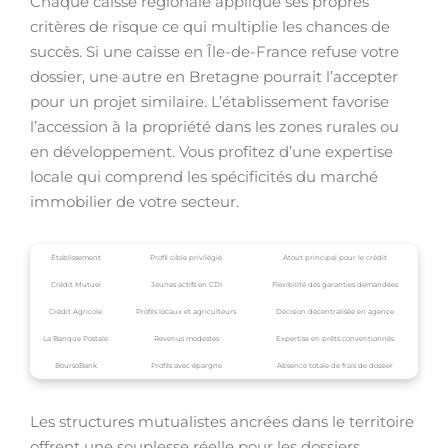
Chaque caisse régionale applique ses propres
critères de risque ce qui multiplie les chances de
succès. Si une caisse en Île-de-France refuse votre
dossier, une autre en Bretagne pourrait l’accepter
pour un projet similaire. L’établissement favorise
l’accession à la propriété dans les zones rurales ou
en développement. Vous profitez d’une expertise
locale qui comprend les spécificités du marché
immobilier de votre secteur.
Établissement
Profil cible privilégié
Atout principal pour le crédit
Crédit Mutuel
Jeunes actifs en CDI
Flexibilité des garanties demandées
Crédit Agricole
Profils locaux et agriculteurs
Décision décentralisée en agence
La Banque Postale
Revenus modestes
Expertise en prêts conventionnés
BoursoBank
Profils avec épargne
Absence totale de frais de dossier
Les structures mutualistes ancrées dans le territoire
offrent une souplesse réelle pour les dossiers