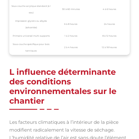
Sous-couche acrylique standard (à l
30 à 60 minutes
4 à 6 heures
eau)
Impression glycéro ou alkyde
6 à 8 heures
24 heures
(solvantée)
Primaire universel multi-supports
1 à 2 heures
8 à 12 heures
Sous-couche spécifique pour bois
2 à 4 heures
12 à 18 heures
tanniques
L influence déterminante
des conditions
environnementales sur le
chantier
Les facteurs climatiques à l’intérieur de la pièce
modifient radicalement la vitesse de séchage.
L’humidité relative de l’air est sans doute l’élément