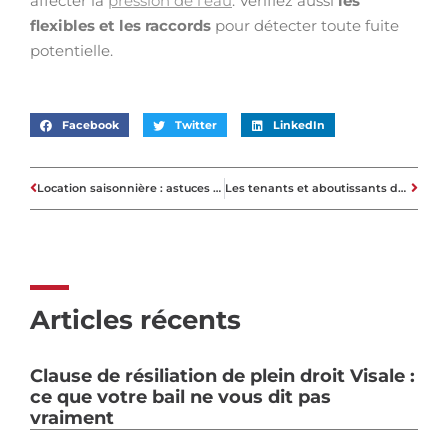
affecter la
pression de l’eau
. Vérifiez aussi
les
flexibles et les raccords
pour détecter toute fuite
potentielle.
Facebook
Twitter
LinkedIn
Location saisonnière : astuces pour rédiger un contrat gagnant-gagnant
Les tenants et aboutissants de la quittance de loyer dans le domaine immobilier
Articles récents
Clause de résiliation de plein droit Visale :
ce que votre bail ne vous dit pas
vraiment