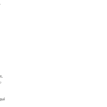
,
t.
e
qui