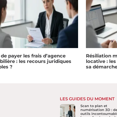
 de payer les frais d’agence
Résiliation 
lière : les recours juridiques
locative : le
bles ?
sa démarch
LES GUIDES DU MOMENT
Scan to plan et
numérisation 3D : d
outils incontournabl