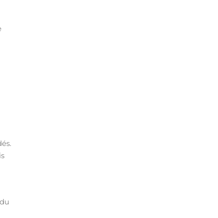
e
dés.
is
 du