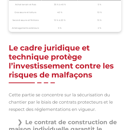
Achat terrain et frais
35 % à 45 %
5 %
Gros œuvre et toiture
40 %
10 %
Second œuvre et finitions
15 % à 20 %
15 %
Aménagements extérieurs
5 %
2 %
Le cadre juridique et
technique protège
l’investissement contre les
risques de malfaçons
Cette partie se concentre sur la sécurisation du
chantier par le biais de contrats protecteurs et le
respect des réglementations en vigueur.
Le contrat de construction de
maison individuelle garantit le