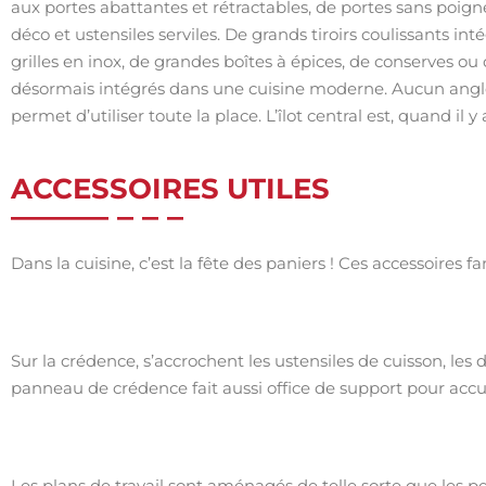
aux portes abattantes et rétractables, de portes sans poigné
déco et ustensiles serviles. De grands tiroirs coulissants 
grilles en inox, de grandes boîtes à épices, de conserves ou
désormais intégrés dans une cuisine moderne. Aucun angle 
permet d’utiliser toute la place. L’îlot central est, quand il y a
ACCESSOIRES UTILES
Dans la cuisine, c’est la fête des paniers ! Ces accessoires fa
Sur la crédence, s’accrochent les ustensiles de cuisson, les 
panneau de crédence fait aussi office de support pour accuei
Les plans de travail sont aménagés de telle sorte que les 