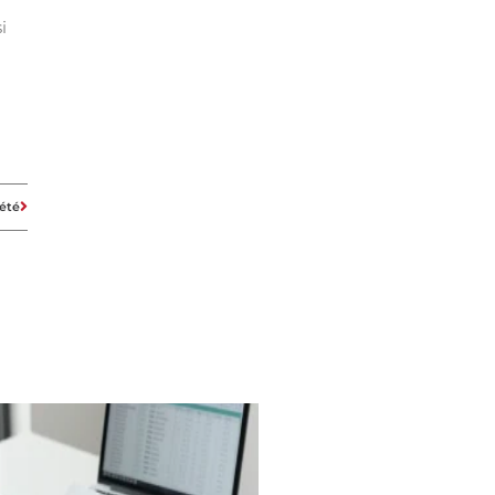
i
iété