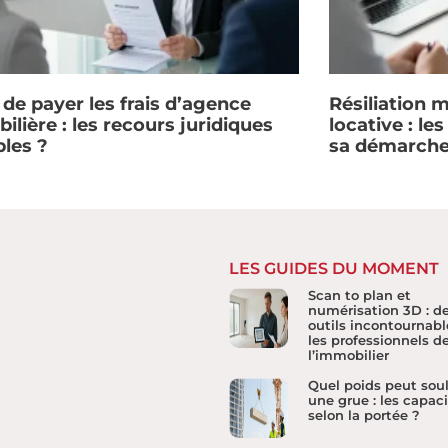
 de payer les frais d’agence
Résiliation 
lière : les recours juridiques
locative : le
bles ?
sa démarch
LES GUIDES DU MOMENT
Scan to plan et
numérisation 3D : d
outils incontournabl
les professionnels d
l’immobilier
Quel poids peut sou
une grue : les capac
selon la portée ?