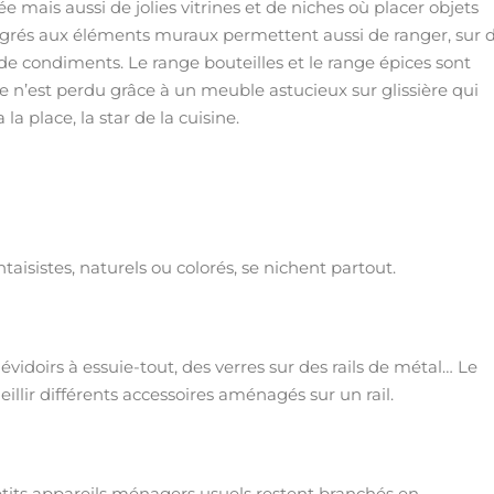
e mais aussi de jolies vitrines et de niches où placer objets
intégrés aux éléments muraux permettent aussi de ranger, sur 
 de condiments. Le range bouteilles et le range épices sont
n’est perdu grâce à un meuble astucieux sur glissière qui
 la place, la star de la cuisine.
ntaisistes, naturels ou colorés, se nichent partout.
dévidoirs à essuie-tout, des verres sur des rails de métal… Le
llir différents accessoires aménagés sur un rail.
petits appareils ménagers usuels restent branchés en