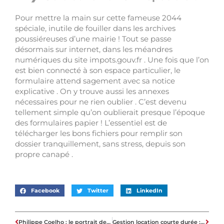
Pour mettre la main sur cette fameuse 2044
spéciale, inutile de fouiller dans les archives
poussiéreuses d’une mairie ! Tout se passe
désormais sur internet, dans les méandres
numériques du site impots.gouv.fr . Une fois que l’on
est bien connecté à son espace particulier, le
formulaire attend sagement avec sa notice
explicative . On y trouve aussi les annexes
nécessaires pour ne rien oublier . C’est devenu
tellement simple qu’on oublierait presque l’époque
des formulaires papier ! L’essentiel est de
télécharger les bons fichiers pour remplir son
dossier tranquillement, sans stress, depuis son
propre canapé .
Facebook
Twitter
LinkedIn
Philippe Coelho : le portrait de l’architecte marié à Anne-Elisabeth Lemoine
Gestion location courte durée : la conciergerie ou le logiciel pour votre rentabilité ?