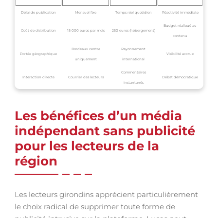
Délai de publication
Mensuel fixe
Temps réel quotidien
Réactivité immédiate
Budget réalloué au
Coût de distribution
15 000 euros par mois
250 euros (hébergement)
contenu
Bordeaux centre
Rayonnement
Portée géographique
Visibilité accrue
uniquement
international
Commentaires
Interaction directe
Courrier des lecteurs
Débat démocratique
instantanés
Les bénéfices d’un média
indépendant sans publicité
pour les lecteurs de la
région
Les lecteurs girondins apprécient particulièrement
le choix radical de supprimer toute forme de