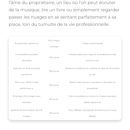
l’âme du propriétaire, un lieu où l’on peut écouter
de la musique, lire un livre ou simplement regarder
passer les nuages en se sentant parfaitement à sa
place, loin du tumulte de la vie professionnelle.
Prix moyen
Équipement optionnel
Usage recommandé
constaté
Climatisation portable
Indispensable pour réguler la température été
420 euros
réversible
comme hiver
Plancher en bois amovible
Améliore la stabilité du mobilier et isole de l’humidité
750 euros
sectionnel
au sol
Filtre à air HEPA haute
Réduit radicalement la présence de pollen et
130 euros
performance
poussières
Éclairage LED intégré avec
Crée une ambiance nocturne chaleureuse sans
85 euros
variateur
câbles apparents
Système de sonorisation sans fil
Pour diffuser vos playlists d’ambiance en haute
210 euros
intégré
fidélité