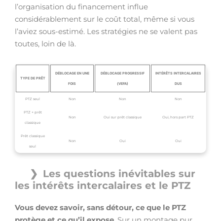
l’organisation du financement influe
considérablement sur le coût total, même si vous
l’aviez sous-estimé. Les stratégies ne se valent pas
toutes, loin de là.
DÉBLOCAGE EN UNE
DÉBLOCAGE PROGRESSIF
INTÉRÊTS INTERCALAIRES
TYPE DE PRÊT
FOIS
(VEFA)
DUS
PTZ seul
Non
Non
Non
PTZ + prêt
Non
Oui sur prêt classique
Oui, hors part PTZ
classique
Prêt classique
Non
Oui
Oui
seul
Les questions inévitables sur
les intérêts intercalaires et le PTZ
Vous devez savoir, sans détour, ce que le PTZ
protège et ce qu’il expose
. Sur un montage pur