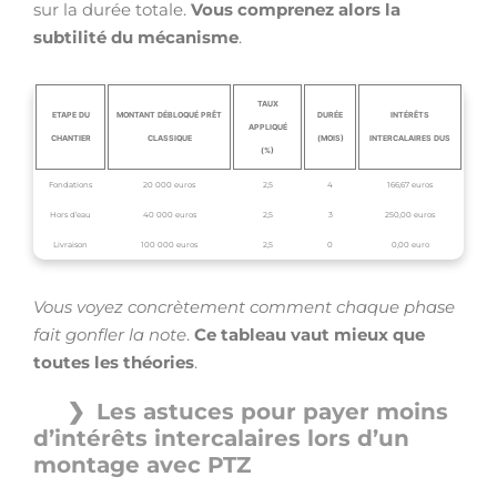
sur la durée totale.
Vous comprenez alors la
subtilité du mécanisme
.
TAUX
ETAPE DU
MONTANT DÉBLOQUÉ PRÊT
DURÉE
INTÉRÊTS
APPLIQUÉ
CHANTIER
CLASSIQUE
(MOIS)
INTERCALAIRES DUS
(%)
Fondations
20 000 euros
2,5
4
166,67 euros
Hors d’eau
40 000 euros
2,5
3
250,00 euros
Livraison
100 000 euros
2,5
0
0,00 euro
Vous voyez concrètement comment chaque phase
fait gonfler la note
.
Ce tableau vaut mieux que
toutes les théories
.
Les astuces pour payer moins
d’intérêts intercalaires lors d’un
montage avec PTZ