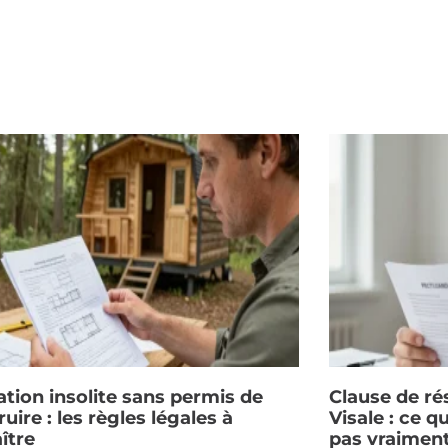
ation insolite sans permis de
Clause de rés
uire : les règles légales à
Visale : ce q
ître
pas vraimen