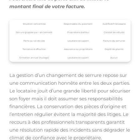
montant final de votre facture.
Situation rencontrée
Responsable du paiement
Justificatif nécessaire
Serrure grippée par l ancienneté
Propriétaire bailleur
Constat de vétusté
Perte ou vol de clés
Locataire occupant
Facture du serrurier
Tentative d effraction
Assurance ou propriétaire
Dépôt de plainte
Entretien annuel (huilage)
Locataire occupant
Aucun
La gestion d’un changement de serrure repose sur
une communication honnête entre les deux parties.
Le locataire jouit d’une grande liberté pour sécuriser
son foyer mais il doit assumer ses responsabilités
financières. La conservation des pièces d’origine et
l’entretien régulier évitent la majorité des litiges. Le
recours à des professionnels transparents garantit
une résolution rapide des incidents sans dégrader le
climat de confiance avec le propriétaire.