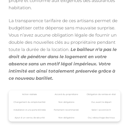
propre et conforme aux exigences des assurances
habitation.
La transparence tarifaire de ces artisans permet de
budgétiser cette dépense sans mauvaise surprise.
Vous n’avez aucune obligation légale de fournir un
double des nouvelles clés au propriétaire pendant
toute la durée de la location.
Le bailleur n’a pas le
droit de pénétrer dans le logement en votre
absence sans un motif légal impérieux. Votre
intimité est ainsi totalement préservée grâce à
ce nouveau barillet.
Action réalisée
Accord du propriétaire
Obligation de remise en état
Changement du simple barillet
Non obligatoire
Oui, avant le départ
Installation d une porte blindée
Fortement recommandé
Selon l accord écrit
Ajout d un verrou de sécurité
Non obligatoire
Oui, rebouchage des trous