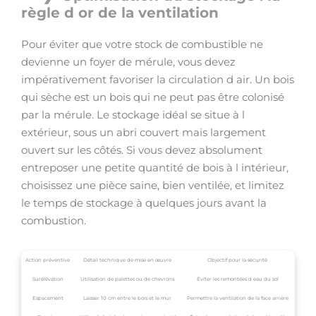
règle d or de la ventilation
Pour éviter que votre stock de combustible ne
devienne un foyer de mérule, vous devez
impérativement favoriser la circulation d air. Un bois
qui sèche est un bois qui ne peut pas être colonisé
par la mérule. Le stockage idéal se situe à l
extérieur, sous un abri couvert mais largement
ouvert sur les côtés. Si vous devez absolument
entreposer une petite quantité de bois à l intérieur,
choisissez une pièce saine, bien ventilée, et limitez
le temps de stockage à quelques jours avant la
combustion.
Action préventive
Détail technique de mise en œuvre
Objectif pour la sécurité
Surélévation
Utilisation de palettes ou de chevrons
Éviter les remontées d eau du sol
Espacement
Laisser 10 cm entre le bois et le mur
Permettre la ventilation de la face arrière