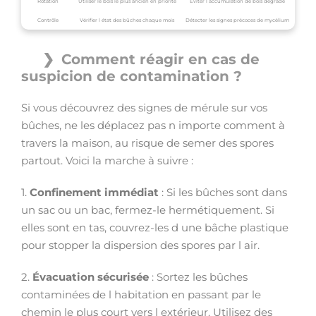
Rotation
Utiliser le bois le plus ancien en priorité
Éviter l accumulation de bois dégradé
Contrôle
Vérifier l état des bûches chaque mois
Détecter les signes précoces de mycélium
Comment réagir en cas de
suspicion de contamination ?
Si vous découvrez des signes de mérule sur vos
bûches, ne les déplacez pas n importe comment à
travers la maison, au risque de semer des spores
partout. Voici la marche à suivre :
1.
Confinement immédiat
: Si les bûches sont dans
un sac ou un bac, fermez-le hermétiquement. Si
elles sont en tas, couvrez-les d une bâche plastique
pour stopper la dispersion des spores par l air.
2.
Évacuation sécurisée
: Sortez les bûches
contaminées de l habitation en passant par le
chemin le plus court vers l extérieur. Utilisez des