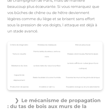
de champignon de Paris, mais de manière
beaucoup plus écœurante. Si vous remarquez que
vos bûches de chêne ou de hêtre deviennent
légères comme du liège et se brisent sans effort
sous la pression de vos doigts, l attaque est déjà à
un stade avancé.
Critère de diagnostic
Moisissures classiques
Mérule pleureuse
Points isolés, duveteux, verts ou
Texture visuelle
Masses cotonneuses, filaments épais
noirs
Le bois s effrite en cubes (pourriture
Résistance du bois
Le bois reste dur sous la surface
cubique)
Capacité de
Reste localisée à la zone humide
Traverse les murs et les joints de brique
déplacement
Production de spores
Invisible à l œil nu
Poussière orange ou brune abondante
Le mécanisme de propagation
: du tas de bois aux murs de la