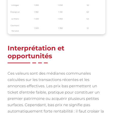
Limoges
1 200
1 050
5,2
Perpignan
1 350
1 150
6,0
Le Mans
1 450
1 300
5,4
Clermont-
1 500
1 350
5,1
Ferrand
Interprétation et
opportunités
Ces valeurs sont des médianes communales
calculées sur les transactions récentes et les
annonces effectives. Les prix bas permettent un
ticket d’entrée faible, pratique pour constituer un
premier patrimoine ou acquérir plusieurs petites
surfaces. Cependant, bas prix ne signifie pas
automatiquement forte rentabilité : il faut croiser la