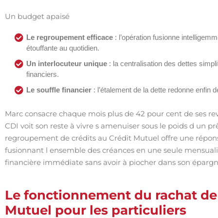
Un budget apaisé
Le regroupement efficace
: l’opération fusionne intellige
étouffante au quotidien.
Un interlocuteur unique
: la centralisation des dettes simp
financiers.
Le souffle financier
: l’étalement de la dette redonne enfin
Marc consacre chaque mois plus de 42 pour cent de ses re
CDI voit son reste à vivre s amenuiser sous le poids d un p
regroupement de crédits au Crédit Mutuel offre une répon
fusionnant l ensemble des créances en une seule mensualit
financière immédiate sans avoir à piocher dans son épargn
Le fonctionnement du rachat de 
Mutuel pour les particuliers