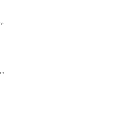
re
er