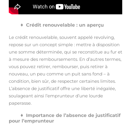
Crédit renouvelable : un aperçu
Le crédit renouvelable, souvent appelé revolving,
repose sur un concept simple : mettre à disposition
une somme déterminée, qui se reconstitue au fur et
à mesure des remboursements. En d’autres termes,
vous pouvez retirer, rembourser, puis retirer à
nouveau, un peu comme un puit sans fond – à
condition, bien sûr, de respecter certaines limites.
L’absence de justificatif offre une liberté inégalée,
soulageant ainsi l’emprunteur d’une lourde
paperasse.
Importance de l’absence de justificatif
pour l’emprunteur