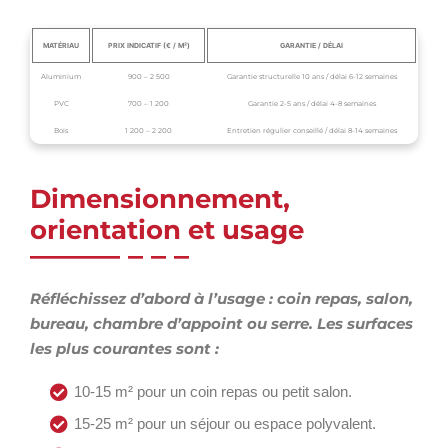
MATÉRIAU
PRIX INDICATIF (€ / M²)
GARANTIE / DÉLAI
Aluminium
900 – 2 500
Garantie structurelle 10 ans / délai 6-12 semaines
PVC
700 – 1 200
Garantie 2-5 ans / délai 4-8 semaines
Bois
1 200 – 2 200
Entretien régulier conseillé / délai 8-14 semaines
Dimensionnement,
orientation et usage
Réfléchissez d’abord à l’usage : coin repas, salon,
bureau, chambre d’appoint ou serre. Les surfaces
les plus courantes sont :
10-15 m² pour un coin repas ou petit salon.
15-25 m² pour un séjour ou espace polyvalent.