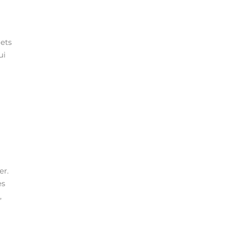
jets
ui
er.
es
,