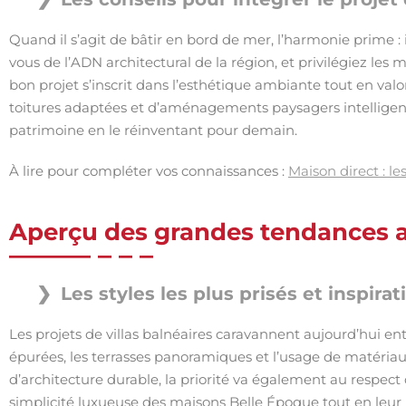
Quand il s’agit de bâtir en bord de mer, l’harmonie prime : i
vous de l’ADN architectural de la région, et privilégiez les 
bon projet s’inscrit dans l’esthétique ambiante tout en valor
toitures adaptées et d’aménagements paysagers intelligent
patrimoine en le réinventant pour demain.
À lire pour compléter vos connaissances :
Maison direct : l
Aperçu des grandes tendances act
Les styles les plus prisés et inspirat
Les projets de villas balnéaires caravannent aujourd’hui entr
épurées, les terrasses panoramiques et l’usage de matéri
d’architecture durable, la priorité va également au respec
simplicité luxueuse des maisons Belle Époque tout en leur 