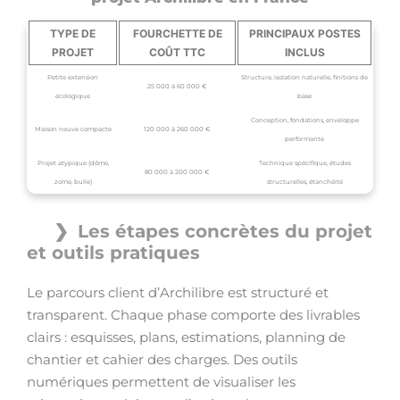
TYPE DE
FOURCHETTE DE
PRINCIPAUX POSTES
PROJET
COÛT TTC
INCLUS
Petite extension
Structure, isolation naturelle, finitions de
25 000 à 60 000 €
écologique
base
Conception, fondations, enveloppe
Maison neuve compacte
120 000 à 260 000 €
performante
Projet atypique (dôme,
Technique spécifique, études
80 000 à 200 000 €
zome, bulle)
structurelles, étanchéité
Les étapes concrètes du projet
et outils pratiques
Le parcours client d’Archilibre est structuré et
transparent. Chaque phase comporte des livrables
clairs : esquisses, plans, estimations, planning de
chantier et cahier des charges. Des outils
numériques permettent de visualiser les