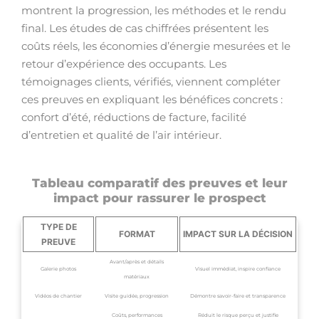
montrent la progression, les méthodes et le rendu
final. Les études de cas chiffrées présentent les
coûts réels, les économies d’énergie mesurées et le
retour d’expérience des occupants. Les
témoignages clients, vérifiés, viennent compléter
ces preuves en expliquant les bénéfices concrets :
confort d’été, réductions de facture, facilité
d’entretien et qualité de l’air intérieur.
Tableau comparatif des preuves et leur
impact pour rassurer le prospect
TYPE DE
FORMAT
IMPACT SUR LA DÉCISION
PREUVE
Avant/après et détails
Galerie photos
Visuel immédiat, inspire confiance
matériaux
Vidéos de chantier
Visite guidée, progression
Démontre savoir-faire et transparence
Coûts, performances
Réduit le risque perçu et justifie