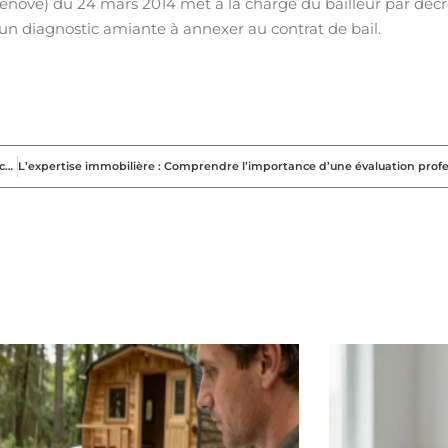
rénové) du 24 mars 2014 met à la charge du bailleur par décr
d’un diagnostic amiante à annexer au contrat de bail.
Explorez les maisons à vendre autour de vous, empreintes d’histoire et de charme !