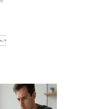
et
L’expertise immobilière : Comprendre l’importance d’une évaluation professionnelle