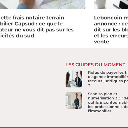
ette frais notaire terrain
Leboncoin m
ilier Capsud : ce que le
annonce : c
ateur ne vous dit pas sur les
dit sur les b
ficités du sud
et les erreur
vente
LES GUIDES DU MOMENT
Refus de payer les fr
d’agence immobilière
recours juridiques p
?
Scan to plan et
numérisation 3D : d
outils incontournabl
les professionnels d
l’immobilier