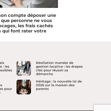
on compte déposer une
e que personne ne vous
locages, les frais cachés
s qui font rater votre
ais
Résiliation mandat de
 : les
gestion locative : les étapes
ossibles
clés pour réussir sa
démarche
Héritage : la nouvelle loi de
es
2026 sur la maison des
es pour
parents
e