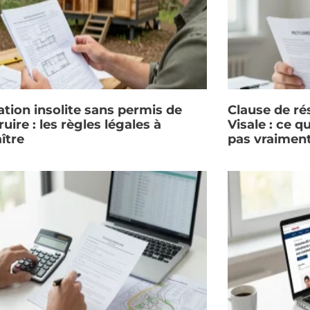
ation insolite sans permis de
Clause de rés
uire : les règles légales à
Visale : ce q
ître
pas vraimen