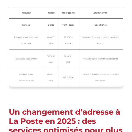
SERVICE
DURÉE
TARIF (2025)
SPÉCIFICITÉS
Service
Durée
Tarif (2025)
Spécificités
Réexpédition nationale
6 ou 12
28.50€ –
Transfert à une nouvelle adresse en
standard
mois
51.50€
France
6 ou 12
40.80€ –
Pack Déménagement
Priorité sur le transfert des lettres
mois
65€
Réexpédition
6 ou 12
Acheminement vers une adresse à
81€ – 141€
internationale
mois
l’étranger
Un changement d’adresse à
La Poste en 2025 : des
services optimisés pour plus