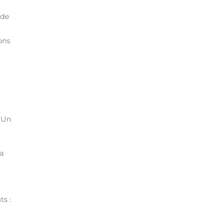
 de
ons
. Un
la
ts :