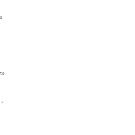
s
ite
us