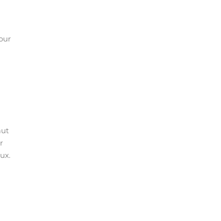
our
aut
r
ux.