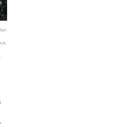
ier.
us,
.
t
u