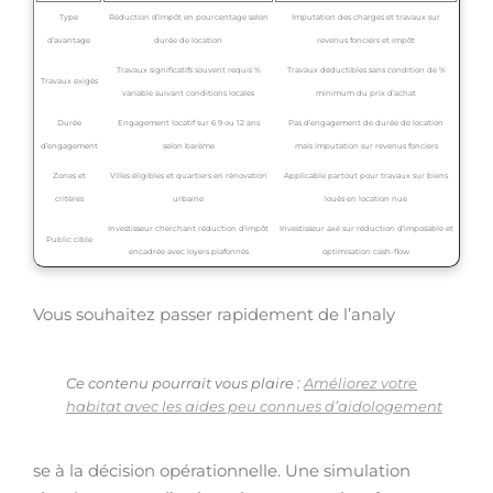
Type
Réduction d’impôt en pourcentage selon
Imputation des charges et travaux sur
d’avantage
durée de location
revenus fonciers et impôt
Travaux significatifs souvent requis %
Travaux déductibles sans condition de %
Travaux exigés
variable suivant conditions locales
minimum du prix d’achat
Durée
Engagement locatif sur 6 9 ou 12 ans
Pas d’engagement de durée de location
d’engagement
selon barème
mais imputation sur revenus fonciers
Zones et
Villes éligibles et quartiers en rénovation
Applicable partout pour travaux sur biens
critères
urbaine
loués en location nue
Investisseur cherchant réduction d’impôt
Investisseur axé sur réduction d’imposable et
Public cible
encadrée avec loyers plafonnés
optimisation cash-flow
Vous souhaitez passer rapidement de l’analy
Ce contenu pourrait vous plaire :
Améliorez votre
habitat avec les aides peu connues d’aidologement
se à la décision opérationnelle. Une simulation