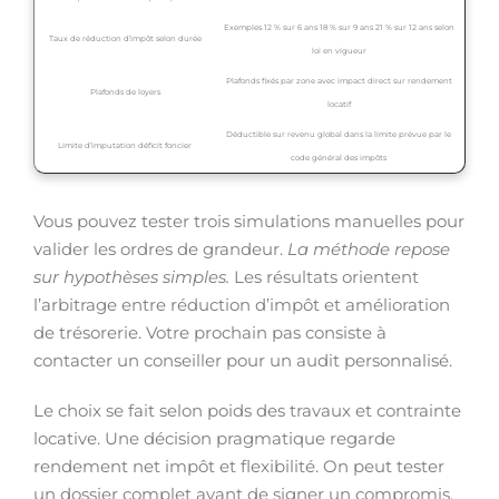
Exemples 12 % sur 6 ans 18 % sur 9 ans 21 % sur 12 ans selon
Taux de réduction d’impôt selon durée
loi en vigueur
Plafonds fixés par zone avec impact direct sur rendement
Plafonds de loyers
locatif
Déductible sur revenu global dans la limite prévue par le
Limite d’imputation déficit foncier
code général des impôts
Vous pouvez tester trois simulations manuelles pour
valider les ordres de grandeur.
La méthode repose
sur hypothèses simples.
Les résultats orientent
l’arbitrage entre réduction d’impôt et amélioration
de trésorerie. Votre prochain pas consiste à
contacter un conseiller pour un audit personnalisé.
Le choix se fait selon poids des travaux et contrainte
locative. Une décision pragmatique regarde
rendement net impôt et flexibilité. On peut tester
un dossier complet avant de signer un compromis.