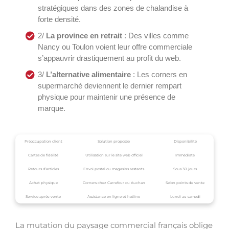
stratégiques dans des zones de chalandise à
forte densité.
2/
La province en retrait
: Des villes comme
Nancy ou Toulon voient leur offre commerciale
s’appauvrir drastiquement au profit du web.
3/
L’alternative alimentaire
: Les corners en
supermarché deviennent le dernier rempart
physique pour maintenir une présence de
marque.
Préoccupation client
Solution proposée
Disponibilité
Cartes de fidélité
Utilisation sur le site web officiel
Immédiate
Retours d’articles
Envoi postal ou magasins restants
Sous 30 jours
Achat physique
Corners chez Carrefour ou Auchan
Selon points de vente
Service après-vente
Assistance en ligne et hotline
Lundi au samedi
La mutation du paysage commercial français oblige