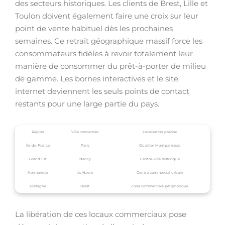
des secteurs historiques. Les clients de Brest, Lille et
Toulon doivent également faire une croix sur leur
point de vente habituel dès les prochaines
semaines. Ce retrait géographique massif force les
consommateurs fidèles à revoir totalement leur
manière de consommer du prêt-à-porter de milieu
de gamme. Les bornes interactives et le site
internet deviennent les seuls points de contact
restants pour une large partie du pays.
Région
Ville concernée
Localisation précise
Île-de-France
Paris
Quartier Montparnasse
Grand Est
Nancy
Centre-ville historique
Normandie
Le Havre
Centre commercial urbain
Bretagne
Brest
Zone commerciale périphérique
La libération de ces locaux commerciaux pose