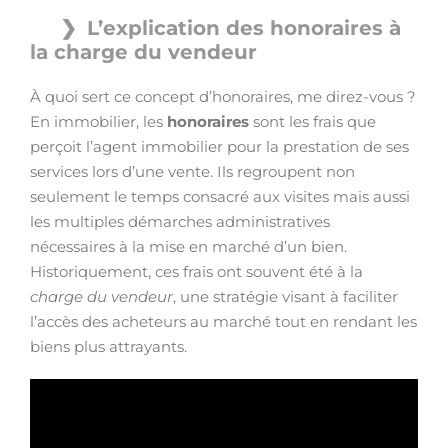
L’explication des honoraires à
la charge du vendeur
À quoi sert ce concept d’honoraires, me direz-vous ?
En immobilier, les
honoraires
sont les frais que
perçoit l’agent immobilier pour la prestation de ses
services lors d’une vente. Ils regroupent non
seulement le temps consacré aux visites mais aussi
les multiples démarches administratives
nécessaires à la mise en marché d’un bien.
Historiquement, ces frais ont souvent été à la
charge du vendeur
, une stratégie visant à faciliter
l’accès des acheteurs au marché tout en rendant les
biens plus attrayants.