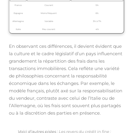
France
Courant
5%
Espagne
Moins fréquent
6%
Allemagne
Variable
3% à 7%
Italie
Peu courant
4%
En observant ces différences, il devient évident que
la culture et le cadre législatif d’un pays influencent
grandement la répartition des frais dans les
transactions immobilières. Cela reflète une variété
de philosophies concernant la responsabilité
économique dans les échanges. Par exemple, le
modèle français, plutôt axé sur la responsabilisation
du vendeur, contraste avec celui de l’Italie ou de
l’Allemagne, où les frais sont souvent plus partagés
ou à la discrétion des parties en présence.
Voici d’autres pistes :
Les revers du crédit in fine :