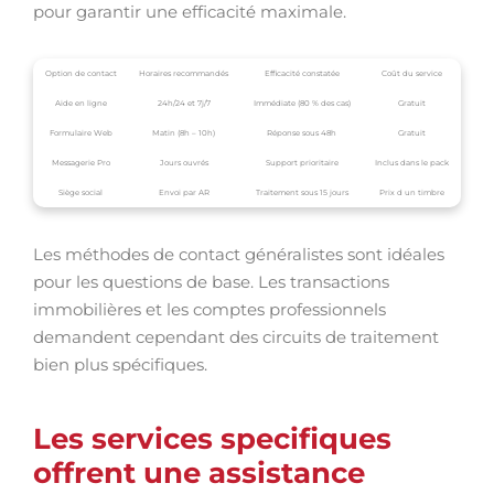
pour garantir une efficacité maximale.
Option de contact
Horaires recommandés
Efficacité constatée
Coût du service
Aide en ligne
24h/24 et 7j/7
Immédiate (80 % des cas)
Gratuit
Formulaire Web
Matin (8h – 10h)
Réponse sous 48h
Gratuit
Messagerie Pro
Jours ouvrés
Support prioritaire
Inclus dans le pack
Siège social
Envoi par AR
Traitement sous 15 jours
Prix d un timbre
Les méthodes de contact généralistes sont idéales
pour les questions de base. Les transactions
immobilières et les comptes professionnels
demandent cependant des circuits de traitement
bien plus spécifiques.
Les services specifiques
offrent une assistance