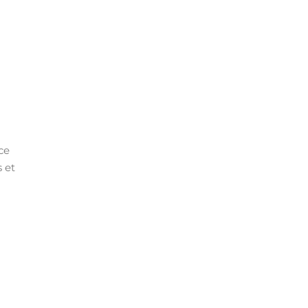
ce
s et