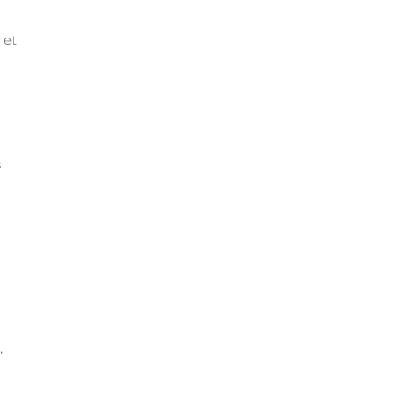
 et
s
,