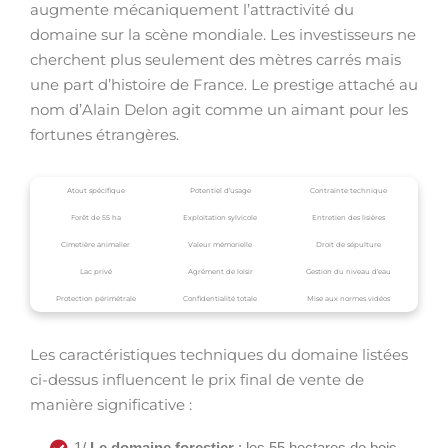
augmente mécaniquement l’attractivité du
domaine sur la scène mondiale. Les investisseurs ne
cherchent plus seulement des mètres carrés mais
une part d’histoire de France. Le prestige attaché au
nom d’Alain Delon agit comme un aimant pour les
fortunes étrangères.
Atout spécifique
Potentiel d’usage
Contrainte technique
Forêt de 55 ha
Exploitation sylvicole
Entretien des lisières
Cimetière animalier
Valeur mémorielle
Droit de sépulture
Lac privé
Agrément de loisir
Gestion du niveau d’eau
Protection périmétrale
Confidentialité totale
Mise aux normes vidéos
Les caractéristiques techniques du domaine listées
ci-dessus influencent le prix final de vente de
manière significative :
1/
Le domaine forestier
: les 55 hectares de bois