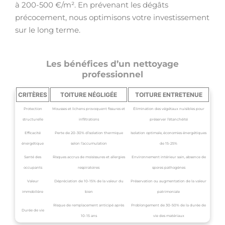
à 200-500 €/m². En prévenant les dégâts
précocement, nous optimisons votre investissement
sur le long terme.
Les bénéfices d’un nettoyage
professionnel
CRITÈRES
TOITURE NÉGLIGÉE
TOITURE ENTRETENUE
Protection
Mousses et lichens provoquent fissures et
Élimination des végétaux nuisibles pour
structurelle
infiltrations
préserver l’étanchéité
Efficacité
Perte de 20-30% d’isolation thermique
Isolation optimale, économies énergétiques
énergétique
selon l’accumulation
de 15-25%
Santé des
Risques accrus de moisissures et allergies
Environnement intérieur sain, absence de
occupants
respiratoires
spores pathogènes
Valeur
Dépréciation de 10-15% de la valeur du
Préservation ou augmentation de la valeur
immobilière
bien
patrimoniale
Risque de remplacement anticipé après
Problongement de 30-50% de la durée de
Durée de vie
10-15 ans
vie des matériaux