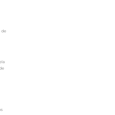
e de
ela
 de
us