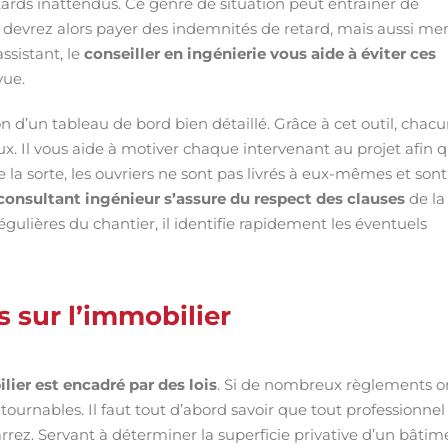
ards inattendus. Ce genre de situation peut entraîner de
 devrez alors payer des indemnités de retard, mais aussi me
assistant, le
conseiller en ingénierie vous aide à éviter ces
vue.
 d’un tableau de bord bien détaillé. Grâce à cet outil, chac
x. Il vous aide à motiver chaque intervenant au projet afin 
la sorte, les ouvriers ne sont pas livrés à eux-mêmes et sont
consultant ingénieur s’assure du respect des clauses
de la
gulières du chantier, il identifie rapidement les éventuels
 sur l’immobilier
ier est encadré par des lois
. Si de nombreux règlements o
tournables. Il faut tout d’abord savoir que tout professionnel
Carrez. Servant à déterminer la superficie privative d’un bâtim