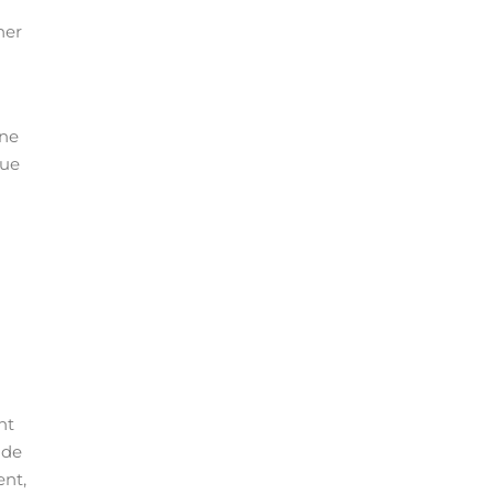
ner
une
que
nt
 de
ent,