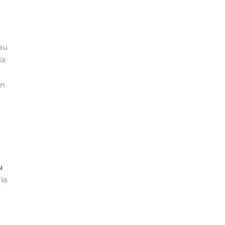
 au
la
on
u
 la