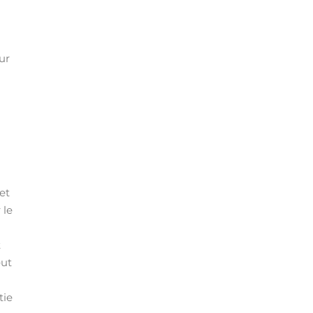
ur
et
 le
t
eut
tie