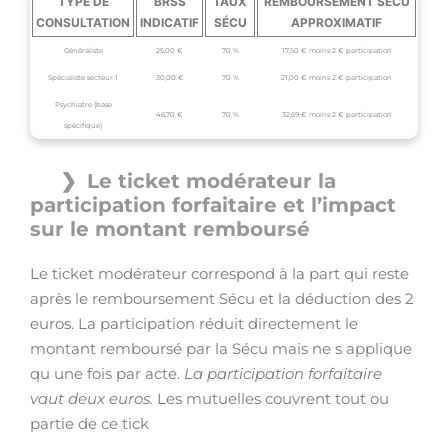
TYPE DE
BRSS
TAUX
REMBOURSEMENT SÉCU
CONSULTATION
INDICATIF
SÉCU
APPROXIMATIF
Généraliste
25,00 €
70 %
17,50 € moins 2 € participation
Spécialiste secteur 1
30,00 €
70 %
21,00 € moins 2 € participation
Psychiatre (base
46,70 €
70 %
32,69 € moins 2 € participation
spécifique)
Le ticket modérateur la
participation forfaitaire et l’impact
sur le montant remboursé
Le ticket modérateur correspond à la part qui reste
après le remboursement Sécu et la déduction des 2
euros. La participation réduit directement le
montant remboursé par la Sécu mais ne s applique
qu une fois par acte.
La participation forfaitaire
vaut deux euros.
Les mutuelles couvrent tout ou
partie de ce tick