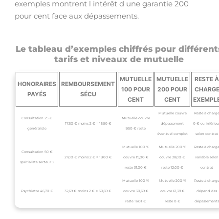
exemples montrent l intérêt d une garantie 200
pour cent face aux dépassements.
Le tableau d’exemples chiffrés pour différent
tarifs et niveaux de mutuelle
MUTUELLE
MUTUELLE
RESTE À
HONORAIRES
REMBOURSEMENT
100 POUR
200 POUR
CHARG
PAYÉS
SÉCU
CENT
CENT
EXEMPL
Mutuelle couvre
Reste à charg
Consultation 25 €
Mutuelle couvre
17,50 € moins 2 € = 15,50 €
dépassement
0 € ou inférieu
généraliste
9,50 € reste
éventuel complet
selon contrat
Mutuelle 100 %
Mutuelle 200 %
Reste à charg
Consultation 50 €
21,00 € moins 2 € = 19,00 €
couvre 19,00 €
couvre 38,00 €
variable selon
spécialiste secteur 2
reste 31,00 €
reste 12,00 €
contrat
Mutuelle 100 %
Mutuelle 200 %
Reste à charg
Psychiatre 46,70 €
32,69 € moins 2 € = 30,69 €
couvre 30,69 €
couvre 61,38 €
dépend des
reste 16,01 €
reste 0 €
dépassements