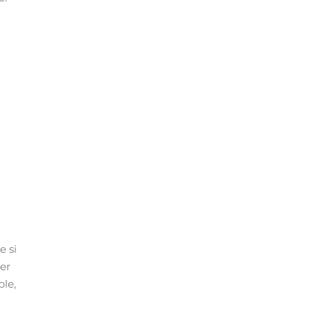
e si
ier
ple,