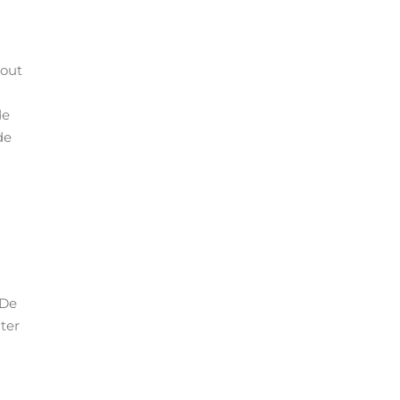
tout
de
de
 De
iter