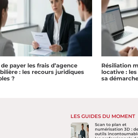
 de payer les frais d’agence
Résiliation 
lière : les recours juridiques
locative : le
bles ?
sa démarch
LES GUIDES DU MOMENT
Scan to plan et
numérisation 3D : d
outils incontournabl