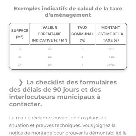
Exemples indicatifs de calcul de la taxe
d’aménagement
VALEUR
TAUX
MONTANT
SURFACE
FORFAITAIRE
COMMUNAL
ESTIMÉ DE LA
(M²)
INDICATIVE (€ / M²)
(%)
TAXE (€)
12
262
1
≈ 314,4
20
262
3
≈ 1 572
40
262
5
≈ 5 240
La checklist des formulaires
des délais de 90 jours et des
interlocuteurs municipaux à
contacter.
La mairie réclame souvent photos plans de
situation et preuves techniques. Vous joignez la
notice de montage pour prouver la démontabilité le