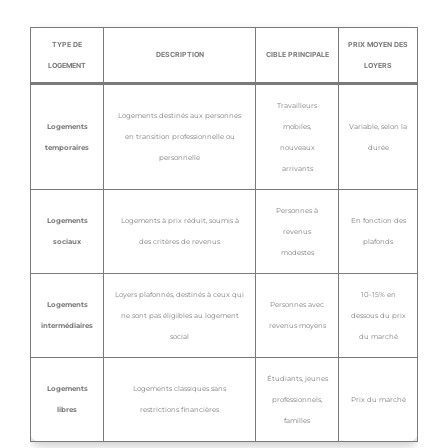
TYPE DE
PRIX MOYEN DES
DESCRIPTION
CIBLE PRINCIPALE
LOGEMENT
LOYERS
Travailleurs
Logements destinés aux personnes
Logements
mobiles,
Variable, selon la
en transition professionnelle ou
temporaires
nouveaux
durée
personnelle
arrivants
Personnes à
Logements
Logements à prix réduit, soumis à
En fonction des
revenus
sociaux
des critères de revenus
plafonds
modestes
Loyers plafonnés, destinés à ceux qui
10-15% en
Logements
Personnes avec
ne sont pas éligibles au logement
dessous du prix
intermédiaires
revenus moyens
social
du marché
Étudiants, jeunes
Logements
Logements classiques sans
professionnels,
Prix du marché
libres
restrictions financières
familles