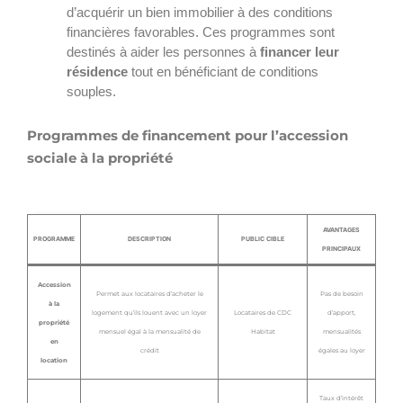
d’acquérir un bien immobilier à des conditions
financières favorables. Ces programmes sont
destinés à aider les personnes à
financer leur
résidence
tout en bénéficiant de conditions
souples.
Programmes de financement pour l’accession
sociale à la propriété
AVANTAGES
PROGRAMME
DESCRIPTION
PUBLIC CIBLE
PRINCIPAUX
Accession
Permet aux locataires d’acheter le
Pas de besoin
à la
logement qu’ils louent avec un loyer
Locataires de CDC
d’apport,
propriété
mensuel égal à la mensualité de
Habitat
mensualités
en
crédit
égales au loyer
location
Taux d’intérêt