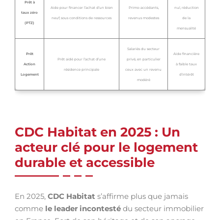
Prêt à
Aide pour financer l’achat d’un bien
Primo-accédants,
nul, réduction
taux zéro
neuf, sous conditions de ressources
revenus modestes
de la
(PTZ)
mensualité
Salariés du secteur
Prêt
Aide financière
Prêt aidé pour l’achat d’une
privé, en particulier
Action
à faible taux
résidence principale
ceux avec un revenu
Logement
d’intérêt
modéré
CDC Habitat en 2025 : Un
acteur clé pour le logement
durable et accessible
En 2025,
CDC Habitat
s’affirme plus que jamais
comme
le leader incontesté
du secteur immobilier