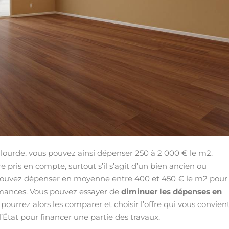
u lourde, vous pouvez ainsi dépenser 250 à 2 000 € le m2.
pris en compte, surtout s’il s’agit d’un bien ancien ou
s pouvez dépenser en moyenne entre 400 et 450 € le m2 pour
rmances. Vous pouvez essayer de
diminuer les dépenses en
pourrez alors les comparer et choisir l’offre qui vous convient
’État pour financer une partie des travaux.