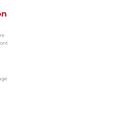
on
re
ront
fage