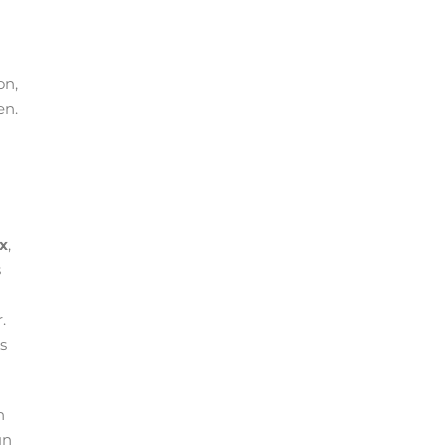
on,
en.
x
,
s
.
s
n
un