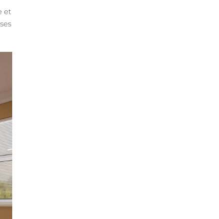
e et
nses