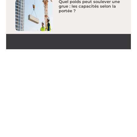
Quel poids peut soulever une
grue : les capacités selon la
portée ?