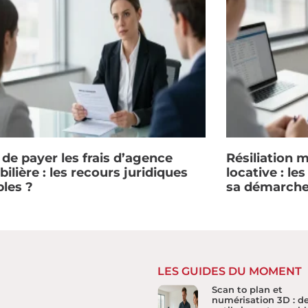
 de payer les frais d’agence
Résiliation 
lière : les recours juridiques
locative : le
bles ?
sa démarch
LES GUIDES DU MOMENT
Scan to plan et
numérisation 3D : d