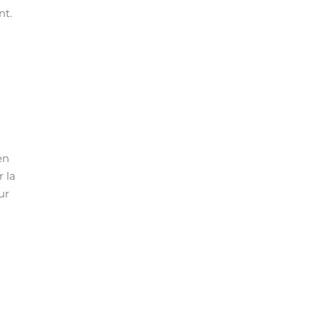
nt.
en
r la
ur