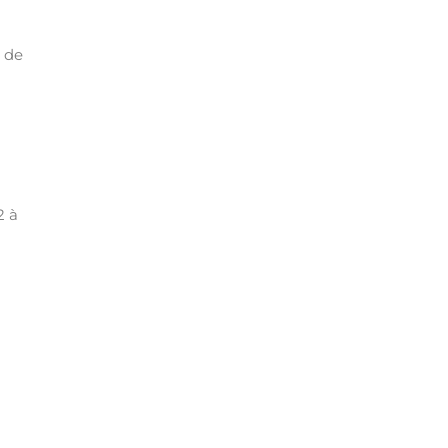
e de
2 à