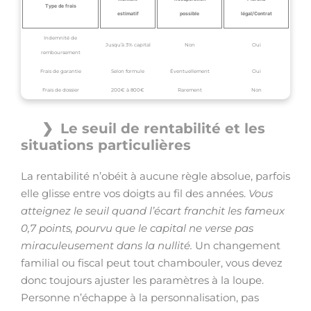
Type de frais
estimatif
possible
légal/Contrat
Indemnité de
Jusqu’à 3% capital
Non
Oui
remboursement
Frais de garantie
Selon formule
Éventuellement
Oui
Frais de dossier
200€ à 800€
Rarement
Non
Le seuil de rentabilité et les
situations particulières
La rentabilité n’obéit à aucune règle absolue, parfois
elle glisse entre vos doigts au fil des années.
Vous
atteignez le seuil quand l’écart franchit les fameux
0,7 points, pourvu que le capital ne verse pas
miraculeusement dans la nullité.
Un changement
familial ou fiscal peut tout chambouler, vous devez
donc toujours ajuster les paramètres à la loupe.
Personne n’échappe à la personnalisation, pas