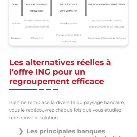
PAYS
RACHAT DE CRÉDIT
DE CRÉDIT À LA
PARTICULARITÉS/COMMENTAIRES
IMMOBILIER
CONSOMMATION
Partiellement proposée
Arrêt progressif de certains
France
Non disponible
(variable selon l’année)
produits, vigilance sur l’actualité
Produit distinct (prêt à
Belgique
Offre active
Procédures différentes de la France
tempérament)
Les alternatives réelles à
l’offre ING pour un
regroupement efficace
Rien ne remplace la diversité du paysage bancaire,
vous le redécouvrez chaque fois que vous étudiez
une nouvelle solution.
Les principales banques