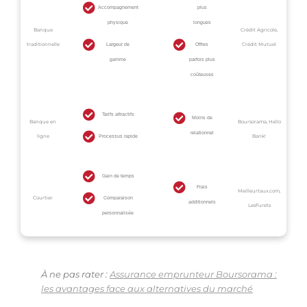
Accompagnement
plus
physique
longues
Banque
Crédit Agricole,
traditionnelle
Crédit Mutuel
Largeur de
Offres
gamme
parfois plus
coûteuses
Tarifs attractifs
Moins de
Banque en
Boursorama, Hello
relationnel
ligne
Bank!
Processus rapide
Gain de temps
Frais
Meilleurtaux.com,
Courtier
Comparaison
additionnels
LesFurets
personnalisée
À ne pas rater :
Assurance emprunteur Boursorama :
les avantages face aux alternatives du marché