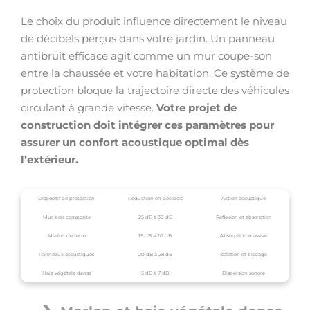
Le choix du produit influence directement le niveau
de décibels perçus dans votre jardin. Un panneau
antibruit efficace agit comme un mur coupe-son
entre la chaussée et votre habitation. Ce système de
protection bloque la trajectoire directe des véhicules
circulant à grande vitesse.
Votre projet de
construction doit intégrer ces paramètres pour
assurer un confort acoustique optimal dès
l’extérieur.
Dispositif de protection
Réduction en décibels
Action acoustique
Mur bois composite
25 dB à 30 dB
Réflexion et absorption
Merlon de terre
15 dB à 20 dB
Absorption massive
Panneaux acoustiques
20 dB à 28 dB
Isolation et blocage
Haie végétale dense
3 dB à 7 dB
Dispersion sonore